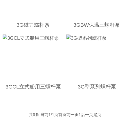
3G磁力螺杆泵
3GBW保温三螺杆泵
3GCL立式船用三螺杆泵
3G型系列螺杆泵
共6条 当前1/1页
首页
前一页
1
后一页
尾页