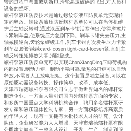
转的过程中弯曲或切断甩,滑轮高速破碎的飞出,对人员和
设备的损坏。
螺杆泵液压防反技术是通过螺纹泵液压防反单元实现转
矩的释放。螺纹泵液压防反螺杆泵单位可以在当停机维
护后主轴反转时,通过液压刹车卡钳活塞伸出,使得摩擦片
卡紧刹车盘,使系统压力急剧下降。刹车卡钳失去压力,主
轴减慢逆向,齿轮泵继续工作,刹车卡钳再次发生压力卡紧
刹车盘,断断续续card-loosen tight-card-loosen紧,直到主
轴反转扭矩排放为零,消除隐患。
螺杆泵液压防反单元可以实现ChanXiangDing压卸荷机构
内部设置,制动力矩、制动平稳可靠,散热的扭矩可以自动
释放,不需要人工放电扭矩。这个装置是独立设备,可以在
原始驱动器设备转换、操作简单、改革、成本低。
天津市瑞德螺杆泵有限公司立志于做世界知名的螺杆泵
制造企业。一方面大量引进国内外螺杆泵方面的专家，
和多所中国重点大学科研机构合作，聘用多名螺杆泵研
发专家和液压流体控制专家，另一方面积极培养高素质
的年轻人才，现有一支拥有大批技术人才的研究、设计
队伍，企业研发能力大大增强。天津市瑞德螺杆泵有限
公司建立健全了一整套从设计、开发、生产、制造到服