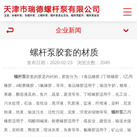
企业新闻
螺杆泵胶套的材质
发布日期：2020-02-23 浏览次数：2049
螺杆泵
胶套
的胶是内衬的，胶套分为：
1
食品橡胶
.2
丁晴橡胶，
3
乙丙
橡胶，
4
耐磨橡胶，
5
氟橡胶，等等。食品橡胶适用于，输送牛奶，糖浆，
果酱，酿造液及肉，鱼片，蔬菜，废渣等等。丁晴橡胶适用于，化工业，
污水处理，石油，造纸业，悬浮液，乳胶液，盐液，纤维液，染料，尼龙
粉液，纸浆，输送污水，活性污泥，泥浆，浮渣浓缩物等等。
螺杆泵
乙丙
橡胶适用于，弱酸弱碱液。耐磨橡胶适用于，煤炭业，建筑业，输送水煤
浆，岩粉浆，陶瓷浆，喷涂灰浆，灰膏等等。氟橡胶适用于，矿山业，输