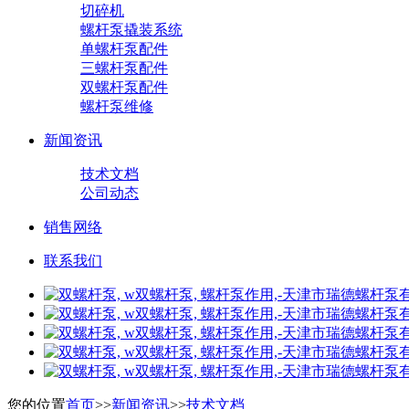
切碎机
螺杆泵撬装系统
单螺杆泵配件
三螺杆泵配件
双螺杆泵配件
螺杆泵维修
新闻资讯
技术文档
公司动态
销售网络
联系我们
您的位置
首页
>>
新闻资讯
>>
技术文档