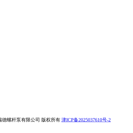
g.com 天津市瑞德螺杆泵有限公司 版权所有
津ICP备2025037610号-2