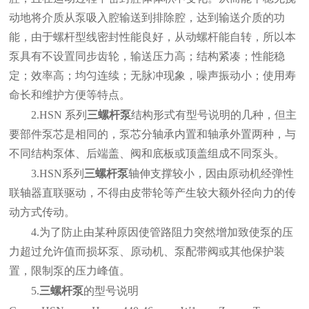
动地将介质从泵吸入腔输送到排除腔，达到输送介质的功
能，由于螺杆型线密封性能良好，从动螺杆能自转，所以本
泵具有不设置同步齿轮，输送压力高；结构紧凑；性能稳
定；效率高；均匀连续；无脉冲现象，噪声振动小；使用寿
命长和维护方便等特点。
2.HSN
系列
三螺杆泵
结构形式有型号说明的几种，但主
要部件泵芯是相同的，泵芯分轴承内置和轴承外置两种，与
不同结构泵体、后端盖、阀和底板或顶盖组成不同泵头。
3.HSN
系列
三螺杆泵
轴伸支撑较小，因由原动机经弹性
联轴器直联驱动，不得由皮带轮等产生较大额外径向力的传
动方式传动。
4.
为了防止由某种原因使管路阻力突然增加致使泵的压
力超过允许值而损坏泵、原动机、泵配带阀或其他保护装
置，限制泵的压力峰值。
5.
三螺杆泵
的
型号说明