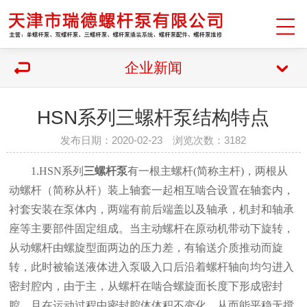
企业新闻
HSN系列三螺杆泵结构特点
发布日期：2020-02-23 浏览次数：3182
1.HSN
系列
三螺杆泵
有一根主螺杆
(
简称主杆
)
，两根从
动螺杆（简称从杆）装上轴套一起相互啮合设置在轴套内，
衬套安装在泵体内，两端有前后端盖以及轴承，机封和轴承
座等主要部件固定组成。当主动螺杆在原动机带动下旋转，
从动螺杆由螺旋型面两边的压力差，有输送介质推动而旋
转，此时被输送液体进入泵吸入口后沿着螺杆轴向均匀进入
密封腔内，由于主，从螺杆在啮合螺旋面长度下形成密封
腔，且在运动过程中密封腔体体积不变化。从而能平稳无搅