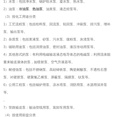
1）水泵：包括净水泵、锅炉给水泵、凝水泵、热水泵。
2）油泵：
冷油泵
、
热油泵
、油浆泵、液态烃泵等。
（3）按化工用途分类
1）工艺流程泵：包括给料泵、回流泵、轮回泵、冲刷泵、排污泵、增补
泵、输出泵等。
2）杂质泵：包括浆液泵、砂泵、污水泵、煤粉泵、灰渣泵等。
3）辅助用途泵：包括润滑油泵、密封油泵、液压传动用泵等。
4）其他形式的泵：有利用电磁输送液态电导体态的电磁泵；利用流体能
量来输送液体的泵，如喷射泵、空气升液器等。
5）耐侵蚀泵：包括不锈钢泵、高硅铸铁泵、陶瓷耐酸泵、不透性石墨
泵、衬硬胶泵、硬聚氯乙烯泵、屏蔽泵、隔膜泵、钛泵等。
6）公用工程泵：包括锅炉用泵、凉水塔泵、消防用泵、水源用深井泵
等。
。
7）管路输送泵：输油管线用泵、装卸车用泵等。
（4）按使用前提分类