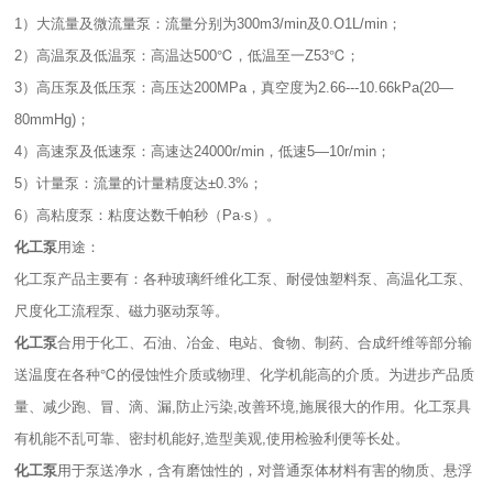
1）大流量及微流量泵：流量分别为300m3/min及0.O1L/min；
2）高温泵及低温泵：高温达500℃，低温至一Z53℃；
3）高压泵及低压泵：高压达200MPa，真空度为2.66---10.66kPa(20—
80mmHg)；
4）高速泵及低速泵：高速达24000r/min，低速5—10r/min；
5）计量泵：流量的计量精度达±0.3%；
6）高粘度泵：粘度达数千帕秒（Pa·s）。
化工泵
用途：
化工泵产品主要有：各种玻璃纤维化工泵、耐侵蚀塑料泵、高温化工泵、
尺度化工流程泵、磁力驱动泵等。
化工泵
合用于化工、石油、冶金、电站、食物、制药、合成纤维等部分输
送温度在各种℃的侵蚀性介质或物理、化学机能高的介质。为进步产品质
量、减少跑、冒、滴、漏,防止污染,改善环境,施展很大的作用。化工泵具
有机能不乱可靠、密封机能好,造型美观,使用检验利便等长处。
化工泵
用于泵送净水，含有磨蚀性的，对普通泵体材料有害的物质、悬浮