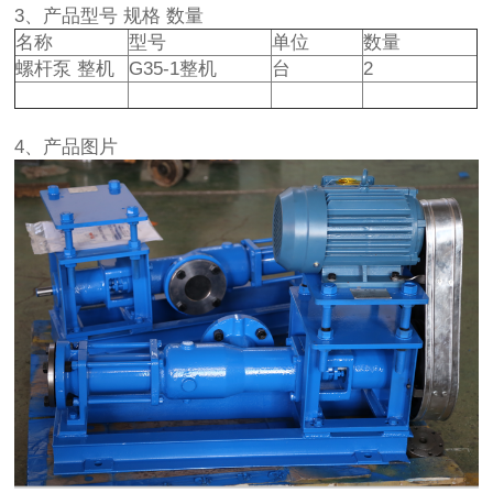
3、产品型号 规格 数量
名称
型号
单位
数量
螺杆泵 整机
G35-1整机
台
2
4、产品图片