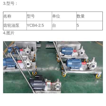
3.型号：
名称
型号
单位
数量
齿轮油泵
YCB4-2.5
台
5
4.图片