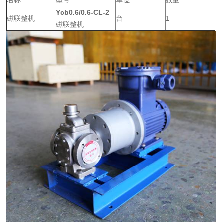
名称
型号
单位
数量
Ycb0.6/0.6-CL-2
磁联整机
台
1
磁联整机