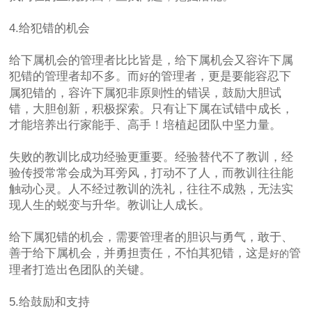
4.给犯错的机会
给下属机会的管理者比比皆是，给下属机会又容许下属
犯错的管理者却不多。而
的管理者，更是要能容忍下
好
属犯错的，容许下属犯非原则性的错误，鼓励大胆试
错，大胆创新，积极探索。只有让下属在试错中成长，
才能培养出行家能手、高手！培植起团队中坚力量。
失败的教训比成功经验更重要。经验替代不了教训，经
验传授常常会成为耳旁风，打动不了人，而教训往往能
触动心灵。人不经过教训的洗礼，往往不成熟，无法实
现人生的蜕变与升华。教训让人成长。
给下属犯错的机会，需要管理者的胆识与勇气，敢于、
善于给下属机会，并勇担责任，不怕其犯错，这是
管
好的
理者打造出色团队的关键。
5.给鼓励和支持