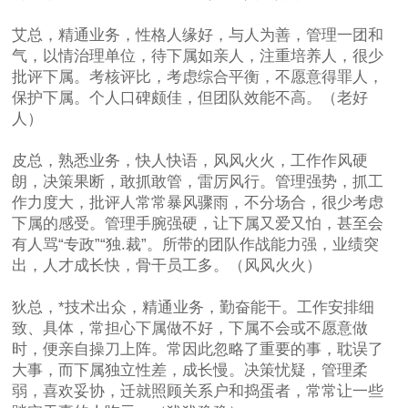
艾总，精通业务，性格人缘好，与人为善，管理一团和
气，以情治理单位，待下属如亲人，注重培养人，很少
批评下属。考核评比，考虑综合平衡，不愿意得罪人，
保护下属。个人口碑颇佳，但团队效能不高。（老好
人）
皮总，熟悉业务，快人快语，风风火火，工作作风硬
朗，决策果断，敢抓敢管，雷厉风行。管理强势，抓工
作力度大，批评人常常暴风骤雨，不分场合，很少考虑
下属的感受。管理手腕强硬，让下属又爱又怕，甚至会
有人骂“专政”“独.裁”。所带的团队作战能力强，业绩突
出，人才成长快，骨干员工多。（风风火火）
狄总，*技术出众，精通业务，勤奋能干。工作安排细
致、具体，常担心下属做不好，下属不会或不愿意做
时，便亲自操刀上阵。常因此忽略了重要的事，耽误了
大事，而下属独立性差，成长慢。决策忧疑，管理柔
弱，喜欢妥协，迁就照顾关系户和捣蛋者，常常让一些