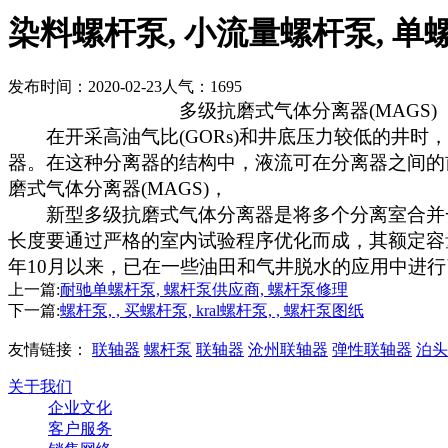
染料螺杆泵, 小流量螺杆泵, 单螺
发布时间：2020-02-23
人气：1695
多级抗磨式气体分离器
(MAGS)
在开采高油气比
(GORs)
和井底压力较低的井时，
器。在这种分离器的结构中，液流可在分离器之间的
磨式气体分离器
(MAGS)
，
新型多级抗磨式气体分离器是将多个分离室合并
长度要通过严格的室内试验程序优化而成，其额定容
年
10
月以来，已在一些油田和气井脱水的应用中进行
上一篇:
耐驰单螺杆泵, 螺杆泵供应商, 螺杆泵修理
下一篇:
螺杆泵, , 买螺杆泵, kral螺杆泵, , 螺杆泵图纸
友情链接：
联轴器
螺杆泵
联轴器
沧州联轴器
弹性联轴器
泊头
关于我们
企业文化
客户服务