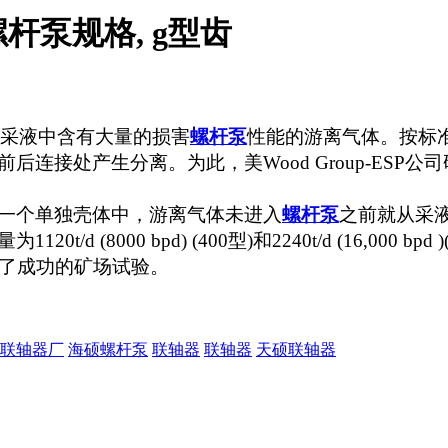
杆泵规格, g型齿
采液中含有大量的损害
螺杆泵
性能的游离气体。按标
前后连接处产生分离。为此，美
Wood Group-ESP
公司
一个单独壳体中，游离气体未进入
螺杆泵
之前就从采
量为
1120t/d (8000 bpd) (400
型
)
和
2240t/d (16,000 bpd )
了成功的矿场试验。
联轴器厂
海硕螺杆泵
联轴器
联轴器
天硕联轴器